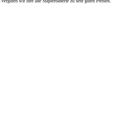
ergüten wir Ihre alte Staplerbatterie zu sehr guten Preisen.