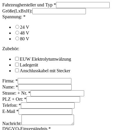
Fahrzeughersteller und Typ
*
Größe(LxBxH):
Spannung:
*
24 V
48 V
80 V
Zubehör:
EUW Elektrolytumwälzung
Ladegerät
Anschlusskabel mit Stecker
Firma:
*
Name:
*
Strasse: + Nr.
*
PLZ + Ort:
*
Telefon:
*
E-Mail
*
Nachricht:
DSGVO-Einverständnis
*