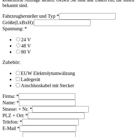
bekannt sind.
Fahrzeughersteller und Typ
*
Größe(LxBxH):
Spannung:
*
24 V
48 V
80 V
Zubehör:
EUW Elektrolytumwälzung
Ladegerät
Anschlusskabel mit Stecker
Firma:
*
Name:
*
Strasse: + Nr.
*
PLZ + Ort:
*
Telefon:
*
E-Mail
*