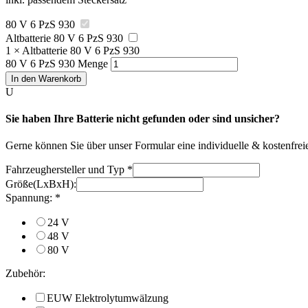
80 V 6 PzS 930
Altbatterie 80 V 6 PzS 930
1
×
Altbatterie 80 V 6 PzS 930
80 V 6 PzS 930 Menge
In den Warenkorb
U
Sie haben Ihre Batterie nicht gefunden oder sind unsicher?
Gerne können Sie über unser Formular eine individuelle & kostenfreie 
Fahrzeughersteller und Typ
*
Größe(LxBxH):
Spannung:
*
24 V
48 V
80 V
Zubehör:
EUW Elektrolytumwälzung