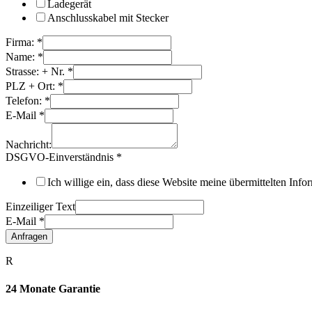
Ladegerät
Anschlusskabel mit Stecker
Firma:
*
Name:
*
Strasse: + Nr.
*
PLZ + Ort:
*
Telefon:
*
E-Mail
*
Nachricht:
DSGVO-Einverständnis
*
Ich willige ein, dass diese Website meine übermittelten Inf
Einzeiliger Text
E-Mail
*
Anfragen
R
24 Monate Garantie