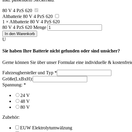
80 V 4 PzS 620
Altbatterie 80 V 4 PzS 620
1
×
Altbatterie 80 V 4 PzS 620
80 V 4 PzS 620 Menge
In den Warenkorb
U
Sie haben Ihre Batterie nicht gefunden oder sind unsicher?
Gerne können Sie über unser Formular eine individuelle & kostenfreie 
Fahrzeughersteller und Typ
*
Größe(LxBxH):
Spannung:
*
24 V
48 V
80 V
Zubehör:
EUW Elektrolytumwälzung