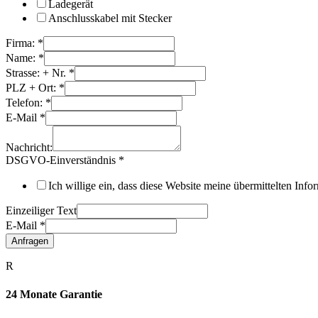
Ladegerät
Anschlusskabel mit Stecker
Firma:
*
Name:
*
Strasse: + Nr.
*
PLZ + Ort:
*
Telefon:
*
E-Mail
*
Nachricht:
DSGVO-Einverständnis
*
Ich willige ein, dass diese Website meine übermittelten Inf
Einzeiliger Text
E-Mail
*
Anfragen
R
24 Monate Garantie