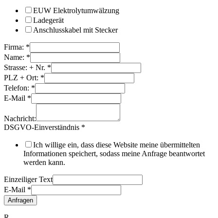
EUW Elektrolytumwälzung
Ladegerät
Anschlusskabel mit Stecker
Firma:
*
Name:
*
Strasse: + Nr.
*
PLZ + Ort:
*
Telefon:
*
E-Mail
*
Nachricht:
DSGVO-Einverständnis
*
Ich willige ein, dass diese Website meine übermittelten
Informationen speichert, sodass meine Anfrage beantwortet
werden kann.
Einzeiliger Text
E-Mail
*
Anfragen
R